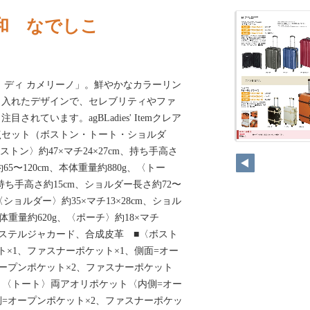
和 なでしこ
 ディ カメリーノ」。鮮やかなカラーリン
り入れたデザインで、セレブリティやファ
れています。agBLadies' Itemクレア
点セット（ボストン・トート・ショルダ
トン〉約47×マチ24×27cm、持ち手高さ
65〜120cm、本体重量約880g、〈トー
m、持ち手高さ約15cm、ショルダー長さ約72〜
〈ショルダー〉約35×マチ13×28cm、ショル
本体重量約620g、〈ポーチ〉約18×マチ
ポリエステルジャカード、合成皮革 ■〈ボスト
ト×1、ファスナーポケット×1、側面=オー
オープンポケット×2、ファスナーポケット
、〈トート〉両アオリポケット〈内側=オー
側=オープンポケット×2、ファスナーポケッ