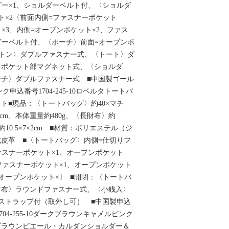
ダー×1、ショルダーベルト付、〈ショルダ
ト×2〈前面内側=ファスナーポケット
×3、内側=オープンポケット×2、ファス
ダーベルト付、〈ポーチ〉前面=オープンポ
ストン〉ダブルファスナー式、〈トート〉ダ
リポケット部マグネット式、〈ショルダ
チ〉ダブルファスナー式 ■中国製ゴール
ピンク申込番号1704-245-10ロベルタトートバ
ト■現品：〈トートバッグ〉約40×マチ
20cm、本体重量約480g、〈長財布〉約
〉約10.5×7×2cm ■材質：ポリエステル（ジ
皮革 ■〈トートバッグ〉内側=仕切りフ
ァスナーポケット×1、オープンポケット
、ファスナーポケット×1、オープンポケット
、オープンポケット×1 ■開閉：〈トートバ
財布〉ラウンドファスナー式、〈小銭入〉
ストラップ付（取外し可） ■中国製申込
号1704-255-10ダークブラウンキャメルピンク
ブラウンピエール・カルダンショルダー＆