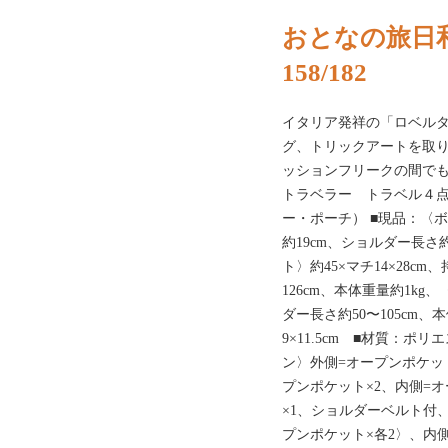
おとなの旅日
158/182
イタリア発祥の「ロベルタ
グ、トリックアートを取
ッションフリークの間でも注目さ
トラベラー トラベル４
ー・ポーチ） ■現品：〈ボス
約19cm、ショルダー長さ約
ト〉約45×マチ14×28c
126cm、本体重量約1kg、
ダー長さ約50〜105cm、
9×11.5cm ■材質：
ン〉外側=オープンポケッ
プンポケット×2、内側=
×1、ショルダーベルト付
プンポケット×各2〉、内