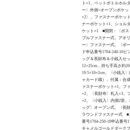
ト×1、ペットボトルホル
ー〉外側=オープンポケッ
×2〉、ファスナーポケット
ナーポケット×1、ショル
ケット×1 ■開閉：〈ボ
ブルファスナー式、アオ
ー〉ファスナー式、〈ポー
ド申込番号1704-240-10
ッグ＆長財布＆小銭入セッ
12×25cm、持ち手高さ約
19.5×10×2cm、〈小銭入
ャカード織）、付属：合成
ァスナーポケット×1、フ
×2、〈長財布〉札入×3
×2、〈小銭入〉内側2室
ッグ〉オープン式、〈長
ラウンドファスナー式 ■
番号1704-250-10申込番
キャメルゴールドダーク