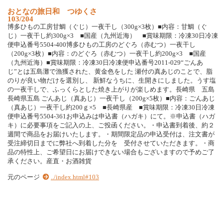
お
と
な
の
旅
日
和
つ
ゆ
く
さ
103/204
博
多
ひ
も
の
工
房
甘
鯛
（
ぐ
じ
）
一
夜
干
し
（
3
0
0
g
×
3
枚
）
■
内
容
：
甘
鯛
（
ぐ
じ
）
一
夜
干
し
約
3
0
0
g
×
3
■
国
産
（
九
州
近
海
）
■
賞
味
期
限
：
冷
凍
3
0
日
冷
凍
便
申
込
番
号
5
5
0
4
-
4
0
0
博
多
ひ
も
の
工
房
の
ど
ぐ
ろ
（
赤
む
つ
）
一
夜
干
し
（
2
0
0
g
×
3
枚
）
■
内
容
：
の
ど
ぐ
ろ
（
赤
む
つ
）
一
夜
干
し
約
2
0
0
g
×
3
■
国
産
（
九
州
近
海
）
■
賞
味
期
限
：
冷
凍
3
0
日
冷
凍
便
申
込
番
号
2
0
1
1
-
0
2
9
“
ご
ん
あ
じ
”
と
は
五
島
灘
で
漁
獲
さ
れ
た
、
黄
金
色
を
し
た
瀬
付
の
真
あ
じ
の
こ
と
で
、
脂
の
り
が
良
い
物
だ
け
を
選
別
し
、
新
鮮
な
う
ち
に
、
生
開
き
に
し
ま
し
た
。
う
す
塩
の
一
夜
干
し
で
、
ふ
っ
く
ら
と
し
た
焼
き
上
が
り
が
楽
し
め
ま
す
。
長
崎
県
五
島
長
崎
県
五
島
ご
ん
あ
じ
（
真
あ
じ
）
一
夜
干
し
（
2
0
0
g
×
5
枚
）
■
内
容
：
ご
ん
あ
じ
（
真
あ
じ
）
一
夜
干
し
約
2
0
0
ｇ
×
5
■
長
崎
県
産
■
賞
味
期
限
：
冷
凍
3
0
日
冷
凍
便
申
込
番
号
5
5
0
4
-
3
6
1
お
申
込
み
は
申
込
書
（
ハ
ガ
キ
）
に
て
。
※
申
込
書
（
ハ
ガ
キ
）
に
必
要
事
項
を
ご
記
入
の
上
、
ご
投
函
く
だ
さ
い
。
・
申
込
書
到
着
後
、
約
２
週
間
で
商
品
を
お
届
け
い
た
し
ま
す
。
・
期
間
限
定
品
の
申
込
受
付
は
、
注
文
書
が
受
注
締
切
日
ま
で
に
弊
社
へ
到
着
し
た
分
を
受
付
さ
せ
て
い
た
だ
き
ま
す
。
・
商
品
の
特
性
上
、
ご
希
望
日
に
お
届
け
で
き
な
い
場
合
も
ご
ざ
い
ま
す
の
で
予
め
ご
了
承
く
だ
さ
い
。
産
直
・
お
酒
雑
貨
元のページ
../index.html#103