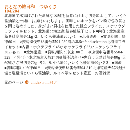
お
と
な
の
旅
日
和
つ
ゆ
く
さ
104/204
北
海
道
で
水
揚
げ
さ
れ
た
新
鮮
な
秋
鮭
を
新
巻
に
仕
上
げ
切
身
加
工
し
て
、
い
く
ら
醤
油
漬
と
一
緒
に
お
届
け
い
た
し
ま
す
。
美
味
し
い
ホ
ッ
ケ
を
パ
ン
粉
で
包
み
旨
さ
を
閉
じ
込
め
ま
し
た
。
身
が
甘
い
貝
柱
を
使
用
し
た
帆
立
フ
ラ
イ
に
、
ス
ケ
ソ
ウ
ダ
ラ
フ
ラ
イ
を
セ
ッ
ト
。
北
海
道
北
海
道
産
新
巻
鮭
親
子
セ
ッ
ト
■
内
容
：
北
海
道
産
新
巻
鮭
姿
切
身
1
k
g
×
2
、
い
く
ら
醤
油
漬
2
0
0
g
×
1
■
北
海
道
産
■
賞
味
期
限
：
冷
凍
6
0
日
○
麦
冷
凍
便
申
込
番
号
5
5
0
4
-
2
8
0
海
の
幸
S
e
a
f
o
o
d
s
e
l
e
c
t
i
o
n
北
海
道
フ
ラ
イ
セ
ッ
ト
■
内
容
：
ホ
タ
テ
フ
ラ
イ
4
5
g
･
ホ
ッ
ケ
フ
ラ
イ
3
5
g
･
ス
ケ
ソ
ウ
フ
ラ
イ
3
0
g
×
各
1
5
■
北
海
道
産
■
賞
味
期
限
：
冷
凍
1
8
0
日
冷
凍
便
申
込
番
号
5
5
0
4
-
3
2
9
○
乳
○
卵
○
麦
北
海
道
天
然
鮭
切
身
親
子
詰
合
せ
■
内
容
：
天
然
鮭
切
身
8
0
g
･
天
然
鮭
さ
ざ
浪
切
身
7
0
g
×
各
6
、
ル
イ
ベ
漬
6
0
g
･
い
く
ら
醤
油
漬
6
0
g
×
各
2
■
国
産
■
賞
味
期
限
：
冷
凍
6
0
日
○
麦
冷
凍
便
申
込
番
号
5
5
0
4
-
3
1
0
北
海
道
産
天
然
秋
鮭
の
塩
と
塩
糀
漬
と
い
く
ら
醤
油
漬
、
ル
イ
ベ
漬
を
セ
ッ
ト
産
直
・
お
酒
雑
貨
元のページ
../index.html#104