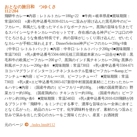
お
と
な
の
旅
日
和
つ
ゆ
く
さ
112/204
飛
騨
牛
カ
レ
ー
■
内
容
：
レ
ト
ル
ト
カ
レ
ー
1
8
0
g
×
2
2
■
牛
肉
＝
岐
阜
県
産
■
賞
味
期
限
：
常
温
6
5
0
日
○
麦
○
乳
申
込
番
号
2
0
3
9
-
0
2
1
ル
ー
に
旨
み
が
溶
け
込
ん
だ
黒
毛
和
牛
の
ビ
ー
フ
カ
レ
ー
。
和
風
だ
し
を
使
っ
た
マ
イ
ル
ド
な
ポ
ー
ク
カ
レ
ー
。
黒
鶏
の
旨
味
を
引
き
た
て
る
ス
パ
イ
シ
ー
な
チ
キ
ン
カ
レ
ー
の
セ
ッ
ト
で
す
。
存
在
感
の
あ
る
神
戸
ビ
ー
フ
は
口
の
中
で
と
ろ
け
る
よ
う
な
食
感
が
特
長
で
す
。
肉
の
旨
味
が
じ
っ
く
り
溶
け
込
ん
だ
、
ぜ
い
た
く
な
カ
レ
ー
が
手
軽
に
味
わ
え
ま
す
。
D
i
n
n
e
r
S
e
l
e
c
t
i
o
n
神
戸
ビ
ー
フ
の
カ
レ
ー
2
0
0
g
×
8
食
（
中
辛
口
･
レ
ト
ル
ト
パ
ッ
ク
）
■
内
容
：
中
辛
口
･
レ
ト
ル
ト
パ
ッ
ク
2
0
0
g
×
8
■
賞
味
期
限
：
常
温
7
3
0
日
○
乳
○
麦
申
込
番
号
5
5
0
4
-
6
8
0
元
祖
三
田
屋
総
本
家
カ
レ
ー
詰
合
せ
■
内
容
：
黒
毛
和
牛
の
欧
風
ビ
ー
フ
カ
レ
ー
2
0
0
g
×
7
、
黒
鶏
の
イ
ン
ド
風
チ
キ
ン
カ
レ
ー
2
0
0
g
･
黒
豚
の
和
風
ポ
ー
ク
カ
レ
ー
2
0
0
g
×
各
6
■
賞
味
期
限
：
常
温
7
3
0
日
○
乳
○
麦
申
込
番
号
5
5
0
4
-
6
7
1
ヨ
コ
ハ
マ
グ
ラ
ン
ド
イ
ン
タ
ー
コ
ン
チ
ネ
ン
タ
ル
ホ
テ
ル
監
修
ビ
ー
フ
カ
レ
ー
&
a
m
p
;
ビ
ー
フ
シ
チ
ュ
ー
■
内
容
：
ビ
ー
フ
カ
レ
ー
×
1
0
、
ビ
ー
フ
シ
チ
ュ
ー
×
7
■
賞
味
期
限
：
常
温
7
3
0
日
○
乳
○
麦
○
エ
ビ
申
込
番
号
2
0
0
3
-
0
2
7
新
宿
中
村
屋
国
産
素
材
に
こ
だ
わ
っ
た
カ
レ
ー
＆
ハ
ヤ
シ
■
内
容
：
（
国
産
牛
肉
の
）
ビ
ー
フ
カ
リ
ー
約
1
8
0
g
、
（
4
種
の
国
産
野
菜
の
）
野
菜
カ
リ
ー
約
1
8
0
g
、
（
国
産
鶏
肉
の
）
チ
キ
ン
カ
リ
ー
約
1
8
0
g
、
（
国
産
牛
肉
の
）
ビ
ー
フ
ハ
ヤ
シ
約
1
8
0
g
×
各
6
■
賞
味
期
限
：
常
温
5
4
0
日
○
乳
○
麦
申
込
番
号
2
0
1
0
-
0
2
0
飛
騨
が
誇
る
ブ
ラ
ン
ド
牛
「
飛
騨
牛
」
を
ミ
ン
チ
に
す
る
事
で
、
濃
厚
な
旨
味
が
ル
ー
全
体
に
余
す
こ
と
な
く
広
が
っ
た
、
絶
品
の
カ
レ
ー
で
す
。
化
学
調
味
料
を
使
わ
ず
、
素
材
の
も
つ
旨
み
と
甘
み
で
深
み
を
出
し
た
安
心
の
カ
レ
ー
を
ご
賞
味
く
だ
さ
い
。
産
直
・
お
酒
雑
貨
元のページ
../index.html#112