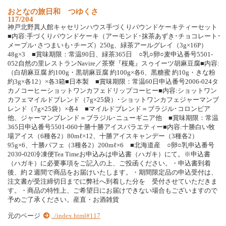
お
と
な
の
旅
日
和
つ
ゆ
く
さ
117/204
神
戸
北
野
異
人
館
キ
ャ
セ
リ
ン
ハ
ウ
ス
手
づ
く
り
パ
ウ
ン
ド
ケ
ー
キ
テ
ィ
ー
セ
ッ
ト
■
内
容
:
手
づ
く
り
パ
ウ
ン
ド
ケ
ー
キ
（
ア
ー
モ
ン
ド
･
抹
茶
あ
ず
き
･
チ
ョ
コ
レ
ー
ト
･
メ
ー
プ
ル
･
さ
つ
ま
い
も
･
チ
ー
ズ
）
2
5
0
g
、
緑
茶
ア
ー
ル
グ
レ
イ
（
3
g
×
1
6
P
）
4
8
g
×
3
■
賞
味
期
限
：
常
温
9
0
日
、
緑
茶
3
6
5
日
○
乳
○
卵
○
麦
申
込
番
号
5
5
0
1
-
0
5
2
自
然
の
里
レ
ス
ト
ラ
ン
N
a
v
i
r
e
／
茶
寮
『
桜
庵
』
ス
ゥ
イ
ー
ツ
胡
麻
豆
腐
■
内
容
:
（
白
胡
麻
豆
腐
約
1
0
0
g
・
黒
胡
麻
豆
腐
約
1
0
0
g
×
各
6
、
黒
糖
蜜
約
1
0
g
・
き
な
粉
約
3
g
×
各
1
2
）
×
各
3
箱
■
日
本
製
■
賞
味
期
限
：
常
温
6
0
日
申
込
番
号
2
0
0
6
-
0
2
4
タ
カ
ノ
コ
ー
ヒ
ー
シ
ョ
ッ
ト
ワ
ン
カ
フ
ェ
ド
リ
ッ
プ
コ
ー
ヒ
ー
■
内
容
:
シ
ョ
ッ
ト
ワ
ン
カ
フ
ェ
マ
イ
ル
ド
ブ
レ
ン
ド
（
7
g
×
2
5
袋
）
･
シ
ョ
ッ
ト
ワ
ン
カ
フ
ェ
ジ
ャ
ー
マ
ン
ブ
レ
ン
ド
（
7
g
×
2
5
袋
）
×
各
4
■
マ
イ
ル
ド
ブ
レ
ン
ド
＝
ブ
ラ
ジ
ル
･
コ
ロ
ン
ビ
ア
他
、
ジ
ャ
ー
マ
ン
ブ
レ
ン
ド
＝
ブ
ラ
ジ
ル
･
ニ
ュ
ー
ギ
ニ
ア
他
■
賞
味
期
限
：
常
温
3
6
5
日
申
込
番
号
5
5
0
1
-
0
6
0
十
勝
十
勝
ア
イ
ス
バ
ラ
エ
テ
ィ
ー
■
内
容
:
十
勝
白
い
牧
場
ア
イ
ス
（
6
種
各
2
）
8
0
m
ℓ
×
1
2
、
十
勝
ア
イ
ス
キ
ャ
ン
デ
ー
（
3
種
各
2
）
9
5
g
×
6
、
十
勝
パ
フ
ェ
（
3
種
各
2
）
2
0
0
m
ℓ
×
6
■
北
海
道
産
○
卵
○
乳
申
込
番
号
2
0
3
0
-
0
2
0
冷
凍
便
T
e
a
T
i
m
e
お
申
込
み
は
申
込
書
（
ハ
ガ
キ
）
に
て
。
※
申
込
書
（
ハ
ガ
キ
）
に
必
要
事
項
を
ご
記
入
の
上
、
ご
投
函
く
だ
さ
い
。
・
申
込
書
到
着
後
、
約
２
週
間
で
商
品
を
お
届
け
い
た
し
ま
す
。
・
期
間
限
定
品
の
申
込
受
付
は
、
注
文
書
が
受
注
締
切
日
ま
で
に
弊
社
へ
到
着
し
た
分
を
受
付
さ
せ
て
い
た
だ
き
ま
す
。
・
商
品
の
特
性
上
、
ご
希
望
日
に
お
届
け
で
き
な
い
場
合
も
ご
ざ
い
ま
す
の
で
予
め
ご
了
承
く
だ
さ
い
。
産
直
・
お
酒
雑
貨
元のページ
../index.html#117