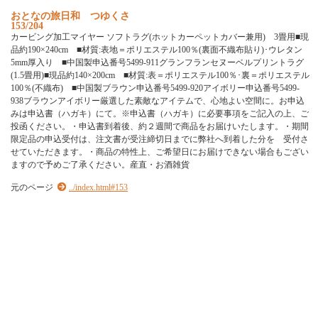
お
と
な
の
旅
日
和
つ
ゆ
く
さ
153/204
カ
ー
ビ
ン
グ
加
工
マ
イ
ヤ
ー
ソ
フ
ト
ラ
グ
(
ホ
ッ
ト
カ
ー
ペ
ッ
ト
カ
バ
ー
兼
用
)
3
畳
用
■
現
品
約
1
9
0
×
2
4
0
c
m
■
材
質
:
表
地
＝
ポ
リ
エ
ス
テ
ル
1
0
0
％
(
裏
面
不
織
布
貼
り
)
･
ウ
レ
タ
ン
5
m
m
厚
入
り
■
中
国
製
申
込
番
号
5
4
9
9
-
9
1
1
グ
ラ
ン
フ
ラ
ン
セ
ヌ
ー
ベ
ル
プ
リ
ン
ト
ラ
グ
(
1
.
5
畳
用
)
■
現
品
約
1
4
0
×
2
0
0
c
m
■
材
質
:
表
＝
ポ
リ
エ
ス
テ
ル
1
0
0
％
･
裏
＝
ポ
リ
エ
ス
テ
ル
1
0
0
％
(
不
織
布
)
■
中
国
製
ブ
ラ
ウ
ン
申
込
番
号
5
4
9
9
-
9
2
0
ア
イ
ボ
リ
ー
申
込
番
号
5
4
9
9
-
9
3
8
ブ
ラ
ウ
ン
ア
イ
ボ
リ
ー
厳
選
し
た
素
敵
な
ア
イ
テ
ム
で
、
心
地
よ
い
空
間
に
。
お
申
込
み
は
申
込
書
（
ハ
ガ
キ
）
に
て
。
※
申
込
書
（
ハ
ガ
キ
）
に
必
要
事
項
を
ご
記
入
の
上
、
ご
投
函
く
だ
さ
い
。
・
申
込
書
到
着
後
、
約
２
週
間
で
商
品
を
お
届
け
い
た
し
ま
す
。
・
期
間
限
定
品
の
申
込
受
付
は
、
注
文
書
が
受
注
締
切
日
ま
で
に
弊
社
へ
到
着
し
た
分
を
受
付
さ
せ
て
い
た
だ
き
ま
す
。
・
商
品
の
特
性
上
、
ご
希
望
日
に
お
届
け
で
き
な
い
場
合
も
ご
ざ
い
ま
す
の
で
予
め
ご
了
承
く
だ
さ
い
。
産
直
・
お
酒
雑
貨
元のページ
../index.html#153