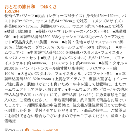
お
と
な
の
旅
日
和
つ
ゆ
く
さ
159/204
長
袖
ペ
ア
パ
ジ
ャ
マ
■
現
品
（
レ
デ
ィ
ー
ス
M
サ
イ
ズ
）
身
長
約
1
5
4
〜
1
6
2
c
m
、
バ
ス
ト
約
7
9
〜
8
7
c
m
、
ウ
エ
ス
ト
約
6
4
〜
7
0
c
m
ま
で
対
応
、
（
メ
ン
ズ
M
サ
イ
ズ
）
身
長
約
1
6
5
〜
1
7
5
c
m
、
胸
囲
約
8
8
〜
9
6
c
m
、
ウ
エ
ス
ト
約
7
6
〜
8
4
c
m
ま
で
対
応
■
材
質
：
綿
1
0
0
％
■
長
袖
パ
ジ
ャ
マ
（
レ
デ
ィ
ー
ス
･
メ
ン
ズ
）
×
各
1
■
洗
濯
機
O
K
■
中
国
製
申
込
番
号
5
5
0
0
-
8
3
8
ウ
ォ
ッ
シ
ャ
ブ
ル
羽
毛
ホ
ー
ム
ウ
ェ
ア
2
枚
セ
ッ
ト
■
現
品
身
丈
約
7
5
×
胸
囲
1
1
8
c
m
■
材
質
：
側
地
＝
ポ
リ
エ
ス
テ
ル
8
0
％
･
綿
2
0
％
、
詰
め
も
の
＝
ダ
ウ
ン
5
0
％
･
ス
モ
ー
ル
フ
ェ
ザ
ー
5
0
％
（
約
8
0
g
）
■
ホ
ー
ム
ウ
ェ
ア
×
2
■
中
国
製
申
込
番
号
5
5
0
0
-
0
4
8
極
織
バ
ス
タ
オ
ル
･
フ
ェ
イ
ス
タ
オ
ル
･
バ
ス
マ
ッ
ト
セ
ッ
ト
■
現
品
（
大
き
め
バ
ス
タ
オ
ル
）
約
6
8
×
1
3
0
c
m
、
（
フ
ェ
イ
ス
タ
オ
ル
）
約
3
4
×
8
0
c
m
、
（
バ
ス
マ
ッ
ト
）
約
4
5
×
6
8
c
m
■
材
質
：
タ
オ
ル
＝
綿
1
0
0
％
（
イ
ン
ド
シ
ャ
ン
カ
ー
ル
綿
甘
撚
り
糸
使
用
）
、
バ
ス
マ
ッ
ト
＝
綿
1
0
0
％
■
大
き
め
バ
ス
タ
オ
ル
、
フ
ェ
イ
ス
タ
オ
ル
、
バ
ス
マ
ッ
ト
×
各
1
■
日
本
製
申
込
番
号
5
5
0
0
-
8
2
0
e
d
r
o
o
m
（
上
質
な
ア
イ
テ
ム
で
、
至
福
の
寛
ぎ
を
（
ド
レ
ー
プ
性
に
富
み
、
肌
触
り
が
と
て
も
良
い
た
め
一
年
中
を
通
し
て
就
寝
時
に
、
ま
た
ホ
ー
ム
ウ
ェ
ア
と
し
て
お
使
い
頂
け
ま
す
。
●
ホ
ー
ム
ウ
ェ
ア
/
枕
/
ピ
ロ
ー
/
そ
の
他
お
申
込
み
は
申
込
書
（
ハ
ガ
キ
）
に
て
。
※
申
込
書
（
ハ
ガ
キ
）
に
必
要
事
項
を
ご
記
入
の
上
、
ご
投
函
く
だ
さ
い
。
・
申
込
書
到
着
後
、
約
２
週
間
で
商
品
を
お
届
け
い
た
し
ま
す
。
・
期
間
限
定
品
の
申
込
受
付
は
、
注
文
書
が
受
注
締
切
日
ま
で
に
弊
社
へ
到
着
し
た
分
を
受
付
さ
せ
て
い
た
だ
き
ま
す
。
・
商
品
の
特
性
上
、
ご
希
望
日
に
お
届
け
で
き
な
い
場
合
も
ご
ざ
い
ま
す
の
で
予
め
ご
了
承
く
だ
さ
い
。
産
直
・
お
酒
雑
貨
元のページ
../index.html#159