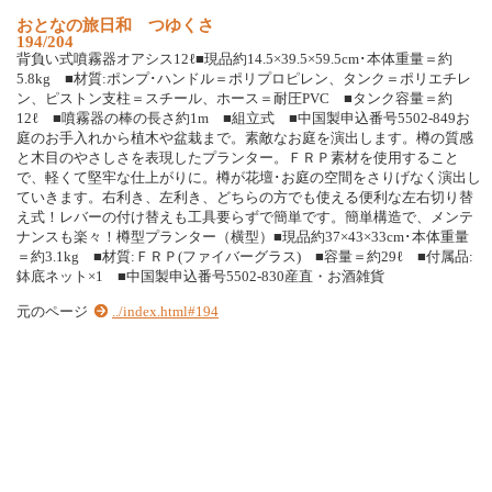
お
と
な
の
旅
日
和
つ
ゆ
く
さ
194/204
背
負
い
式
噴
霧
器
オ
ア
シ
ス
1
2
ℓ
■
現
品
約
1
4
.
5
×
3
9
.
5
×
5
9
.
5
c
m
･
本
体
重
量
＝
約
5
.
8
k
g
■
材
質
:
ポ
ン
プ
･
ハ
ン
ド
ル
＝
ポ
リ
プ
ロ
ピ
レ
ン
、
タ
ン
ク
＝
ポ
リ
エ
チ
レ
ン
、
ピ
ス
ト
ン
支
柱
＝
ス
チ
ー
ル
、
ホ
ー
ス
＝
耐
圧
P
V
C
■
タ
ン
ク
容
量
＝
約
1
2
ℓ
■
噴
霧
器
の
棒
の
長
さ
約
1
m
■
組
立
式
■
中
国
製
申
込
番
号
5
5
0
2
-
8
4
9
お
庭
の
お
手
入
れ
か
ら
植
木
や
盆
栽
ま
で
。
素
敵
な
お
庭
を
演
出
し
ま
す
。
樽
の
質
感
と
木
目
の
や
さ
し
さ
を
表
現
し
た
プ
ラ
ン
タ
ー
。
Ｆ
Ｒ
Ｐ
素
材
を
使
用
す
る
こ
と
で
、
軽
く
て
堅
牢
な
仕
上
が
り
に
。
樽
が
花
壇
･
お
庭
の
空
間
を
さ
り
げ
な
く
演
出
し
て
い
き
ま
す
。
右
利
き
、
左
利
き
、
ど
ち
ら
の
方
で
も
使
え
る
便
利
な
左
右
切
り
替
え
式
！
レ
バ
ー
の
付
け
替
え
も
工
具
要
ら
ず
で
簡
単
で
す
。
簡
単
構
造
で
、
メ
ン
テ
ナ
ン
ス
も
楽
々
！
樽
型
プ
ラ
ン
タ
ー
（
横
型
）
■
現
品
約
3
7
×
4
3
×
3
3
c
m
･
本
体
重
量
＝
約
3
.
1
k
g
■
材
質
:
Ｆ
Ｒ
Ｐ
(
フ
ァ
イ
バ
ー
グ
ラ
ス
)
■
容
量
＝
約
2
9
ℓ
■
付
属
品
:
鉢
底
ネ
ッ
ト
×
1
■
中
国
製
申
込
番
号
5
5
0
2
-
8
3
0
産
直
・
お
酒
雑
貨
元のページ
../index.html#194