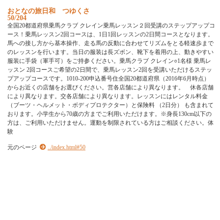
お
と
な
の
旅
日
和
つ
ゆ
く
さ
50/204
全
国
2
0
都
道
府
県
乗
馬
ク
ラ
ブ
ク
レ
イ
ン
乗
馬
レ
ッ
ス
ン
２
回
受
講
の
ス
テ
ッ
プ
ア
ッ
プ
コ
ー
ス
！
乗
馬
レ
ッ
ス
ン
2
回
コ
ー
ス
は
、
1
日
1
回
レ
ッ
ス
ン
の
2
日
間
コ
ー
ス
と
な
り
ま
す
。
馬
へ
の
接
し
方
か
ら
基
本
操
作
、
走
る
馬
の
反
動
に
合
わ
せ
て
リ
ズ
ム
を
と
る
軽
速
歩
ま
で
の
レ
ッ
ス
ン
を
行
い
ま
す
。
当
日
の
服
装
は
長
ズ
ボ
ン
、
靴
下
を
着
用
の
上
、
動
き
や
す
い
服
装
に
手
袋
（
軍
手
可
）
を
ご
持
参
く
だ
さ
い
。
乗
馬
ク
ラ
ブ
ク
レ
イ
ン
○
1
名
様
乗
馬
レ
ッ
ス
ン
2
回
コ
ー
ス
ご
希
望
の
2
日
間
で
、
乗
馬
レ
ッ
ス
ン
2
回
を
受
講
い
た
だ
け
る
ス
テ
ッ
プ
ア
ッ
プ
コ
ー
ス
で
す
。
1
0
1
0
-
2
0
0
申
込
番
号
住
全
国
2
0
都
道
府
県
（
2
0
1
6
年
6
月
時
点
）
か
ら
お
近
く
の
店
舗
を
お
選
び
く
だ
さ
い
。
営
各
店
舗
に
よ
り
異
な
り
ま
す
。
休
各
店
舗
に
よ
り
異
な
り
ま
す
。
交
各
店
舗
に
よ
り
異
な
り
ま
す
。
レ
ッ
ス
ン
に
は
レ
ン
タ
ル
料
金
（
ブ
ー
ツ
・
ヘ
ル
メ
ッ
ト
・
ボ
デ
ィ
プ
ロ
テ
ク
タ
ー
）
と
保
険
料
（
2
日
分
）
も
含
ま
れ
て
お
り
ま
す
。
小
学
生
か
ら
7
0
歳
の
方
ま
で
ご
利
用
い
た
だ
け
ま
す
。
※
身
長
1
3
0
c
m
以
下
の
方
は
、
ご
利
用
い
た
だ
け
ま
せ
ん
。
運
動
を
制
限
さ
れ
て
い
る
方
は
ご
相
談
く
だ
さ
い
。
体
験
元のページ
../index.html#50