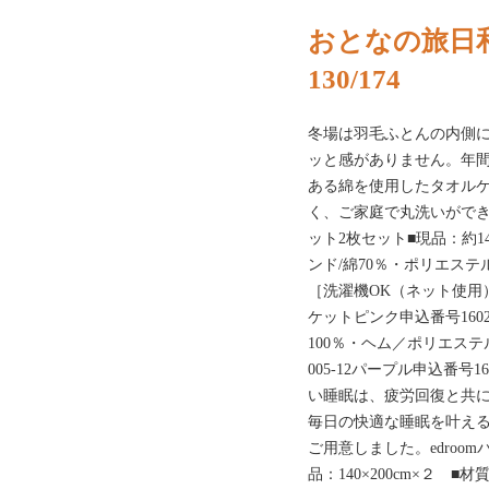
おとなの旅日
130/174
冬場は羽毛ふとんの内側
ッと感がありません。年
ある綿を使用したタオル
く、ご家庭で丸洗いがで
ット2枚セット■現品：約14
ンド/綿70％・ポリエステ
［洗濯機OK（ネット使用）］
ケットピンク申込番号1602-0
100％・ヘム／ポリエステル
005-12パープル申込番号1
い睡眠は、疲労回復と共
毎日の快適な睡眠を叶え
ご用意しました。edroo
品：140×200cm×２ ■