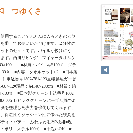
和 つゆくさ
に使用することでふとんに入るときのヒヤ
間を通してお使いいただけます。吸汗性の
ケットのセットです。パイルが抜けにく
きます。西川リビング マイヤータオルケ
0×190cm ■材質：パイル/綿100％、グラ
ル30％ ■内容：タオルケット×2 ■日本製
申込番号1802-781-123重織起毛ガーゼ
07-12■現品：約140×200cm ■材質：綿
100％ ■日本製グリーン申込番号1602-
602-006-12ピンクグリーンパープル質のよ
に脳を整理し免疫力を強化してくれます。
る、保湿性やクッション性に優れた寝具を
mパティ・パティ ふわふわ毛布2枚組■現
材質：ポリエステル100％ ■手洗いOK ■中